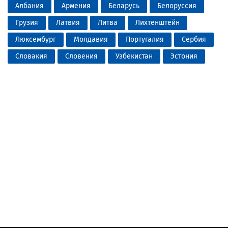
Албания
Армения
Беларусь
Белоруссия
Грузия
Латвия
Литва
Лихтенштейн
Люксембург
Молдавия
Португалия
Сербия
Словакия
Словения
Узбекистан
Эстония