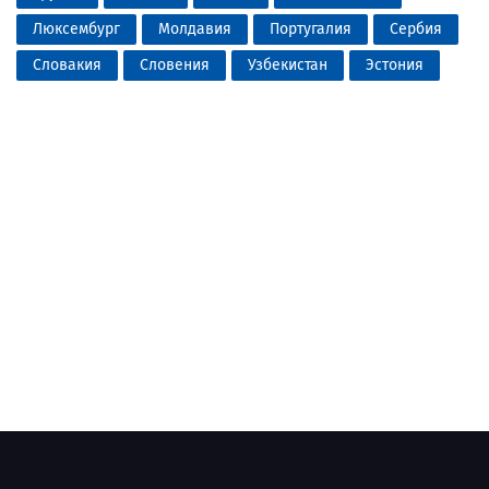
Люксембург
Молдавия
Португалия
Сербия
Словакия
Словения
Узбекистан
Эстония