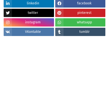
linkedin
facebook
twitter
pinterest
instagram
whatsapp
VKontakte
tumblr