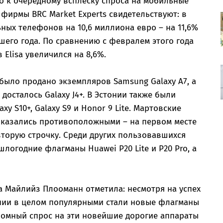
о к очередному всплеску спроса на мобильные
фирмы BRC Market Experts свидетельствуют: в
ных телефонов на 10,6 миллиона евро – на 11,6%
его года. По сравнению с февралем этого года
Elisa увеличился на 8,6%.
 было продано экземпляров Samsung Galaxy A7, а
осталось Galaxy J4+. В Эстонии также были
xy S10+, Galaxy S9 и Honor 9 Lite. Мартовские
 оказались противоположными – на первом месте
л вторую строчку. Среди других пользовавшихся
логодние флагманы Huawei P20 Lite и P20 Pro, а
 Майлийз Плооманн отметила: несмотря на успех
тонии в целом популярными стали новые флагманы
ромный спрос на эти новейшие дорогие аппараты