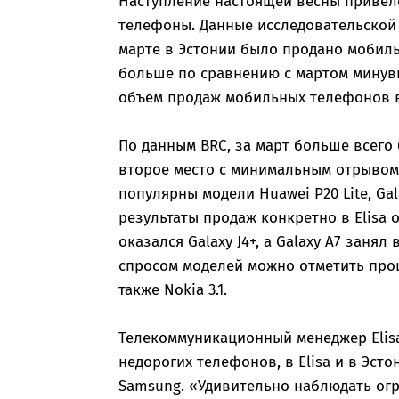
Наступление настоящей весны привел
телефоны. Данные исследовательской 
марте в Эстонии было продано мобиль
больше по сравнению с мартом минувш
объем продаж мобильных телефонов в 
По данным BRC, за март больше всего
второе место с минимальным отрывом д
популярны модели Huawei P20 Lite, Gala
результаты продаж конкретно в Elisa
оказался Galaxy J4+, а Galaxy A7 заня
спросом моделей можно отметить прош
также Nokia 3.1.
Телекоммуникационный менеджер Elisa
недорогих телефонов, в Elisa и в Эс
Samsung. «Удивительно наблюдать ог