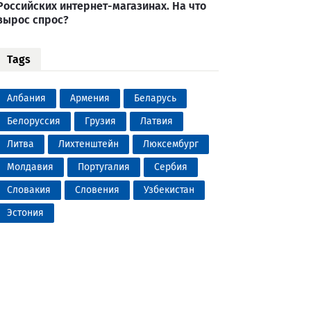
Российских интернет-магазинах. На что
вырос спрос?
Tags
Албания
Армения
Беларусь
Белоруссия
Грузия
Латвия
Литва
Лихтенштейн
Люксембург
Молдавия
Португалия
Сербия
Словакия
Словения
Узбекистан
Эстония