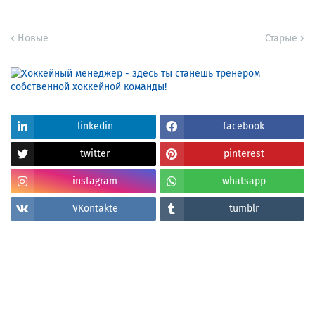
Новые
Старые
linkedin
facebook
twitter
pinterest
instagram
whatsapp
VKontakte
tumblr