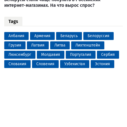
интернет-магазинах. На что вырос спрос?
Tags
Албания
Армения
Беларусь
Белоруссия
Грузия
Латвия
Литва
Лихтенштейн
Люксембург
Молдавия
Португалия
Сербия
Словакия
Словения
Узбекистан
Эстония