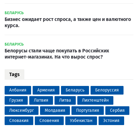
БЕЛАРУСЬ
Бизнес ожидает рост спроса, а также цен и валютного
курса.
БЕЛАРУСЬ
Белорусы стали чаще покупать в Российских
интернет-магазинах. На что вырос спрос?
Tags
Албания
Армения
Беларусь
Белоруссия
Грузия
Латвия
Литва
Лихтенштейн
Люксембург
Молдавия
Португалия
Сербия
Словакия
Словения
Узбекистан
Эстония