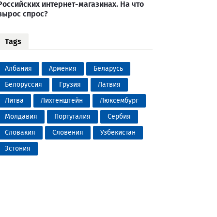
Российских интернет-магазинах. На что
вырос спрос?
Tags
Албания
Армения
Беларусь
Белоруссия
Грузия
Латвия
Литва
Лихтенштейн
Люксембург
Молдавия
Португалия
Сербия
Словакия
Словения
Узбекистан
Эстония