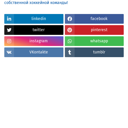
linkedin
facebook
twitter
pinterest
instagram
whatsapp
VKontakte
tumblr