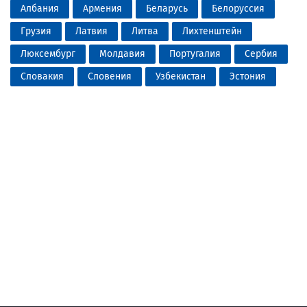
Албания
Армения
Беларусь
Белоруссия
Грузия
Латвия
Литва
Лихтенштейн
Люксембург
Молдавия
Португалия
Сербия
Словакия
Словения
Узбекистан
Эстония