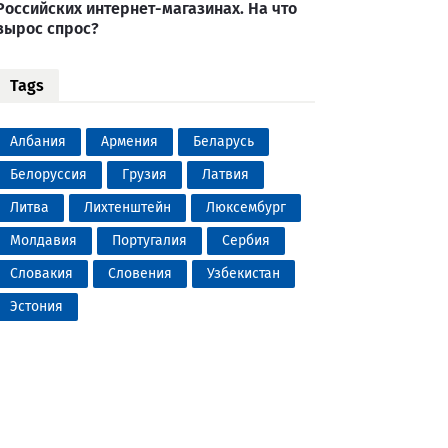
Российских интернет-магазинах. На что
вырос спрос?
Tags
Албания
Армения
Беларусь
Белоруссия
Грузия
Латвия
Литва
Лихтенштейн
Люксембург
Молдавия
Португалия
Сербия
Словакия
Словения
Узбекистан
Эстония